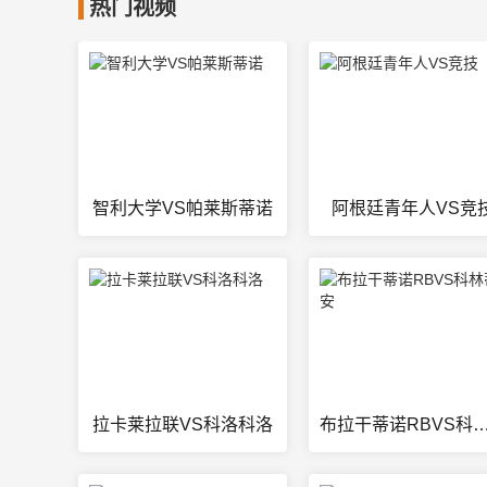
热门视频
智利大学VS帕莱斯蒂诺
阿根廷青年人VS竞
拉卡莱拉联VS科洛科洛
布拉干蒂诺RBVS科