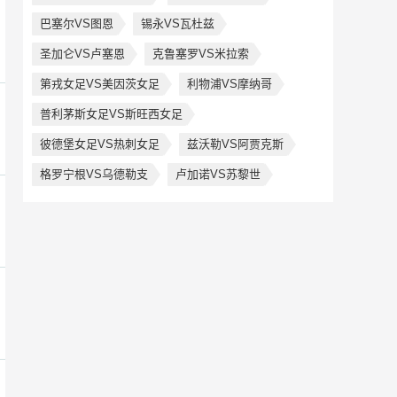
巴塞尔VS图恩
锡永VS瓦杜兹
圣加仑VS卢塞恩
克鲁塞罗VS米拉索
第戎女足VS美因茨女足
利物浦VS摩纳哥
普利茅斯女足VS斯旺西女足
彼德堡女足VS热刺女足
兹沃勒VS阿贾克斯
格罗宁根VS乌德勒支
卢加诺VS苏黎世