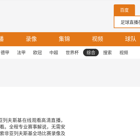
百度
播
录像
集锦
视频
球队
德甲
法甲
欧冠
中超
世界杯
综合
搜索
视频
亚列夫斯基在线观看高清直播，
看。全程专业赛事解说，无需安
索非亚列夫斯基全场比赛录像及