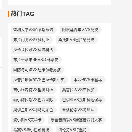
热门TAG
智利大学VS帕莱斯蒂诺
阿根廷青年人VS竞技
弗拉门戈VS维多利亚
桑托斯VS巴拉纳竞技
拉卡莱拉联VS科洛科洛
布拉干蒂诺RBVS科林蒂安
国防与司法VS纽维尔老男孩
拉普拉塔体操VS巴拉卡斯中央
本菲卡VS维塞乌
吉尔维森特VS里奥阿维
莫雷拉人VS布拉加
帕尔梅拉斯VS巴西国际
巴伊亚VS瓦斯科达伽马
奥伊金斯VS利马切颜色
圣洛伦索VS飓风队
波尔图VS艾华卡
康塞普西翁VS康塞普西翁大学
马赛VS毕尔巴鄂竞技
海伦芬VS特温特