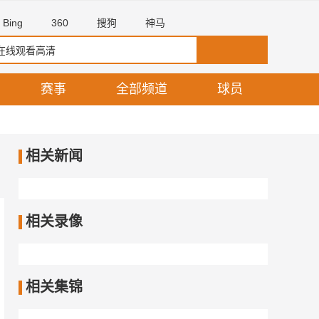
Bing
360
搜狗
神马
赛事
全部频道
球员
相关新闻
相关录像
相关集锦