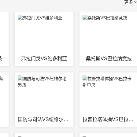
更多 >
技
弗拉门戈VS维多利亚
桑托斯VS巴拉纳竞技
林蒂安
国防与司法VS纽维尔老男孩
拉普拉塔体操VS巴拉卡斯中央