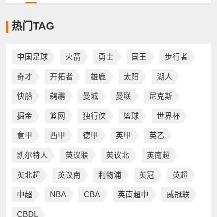
热门TAG
中国足球
火箭
勇士
国王
步行者
奇才
开拓者
雄鹿
太阳
湖人
快船
鹈鹕
曼城
曼联
尼克斯
掘金
篮网
独行侠
篮球
世界杯
意甲
西甲
德甲
英甲
英乙
凯尔特人
英议联
英议北
英南超
英北超
英议南
利物浦
英冠
英超
中超
NBA
CBA
英南超中
威冠联
CBDL