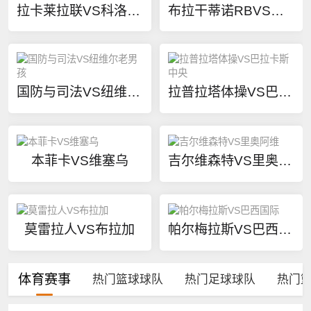
拉卡莱拉联VS科洛科洛
布拉干蒂诺RBVS科林蒂安
国防与司法VS纽维尔老男孩
拉普拉塔体操VS巴拉卡斯中央
本菲卡VS维塞乌
吉尔维森特VS里奥阿维
莫雷拉人VS布拉加
帕尔梅拉斯VS巴西国际
体育赛事
热门篮球球队
热门足球球队
热门